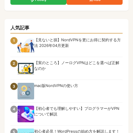
人気記事
【見ないと損】NordVPNを更にお得に契約する方
1
法 2026年04月更新
【実のところ】ノーログVPNはどこを選べば正解
2
なのか
mac版NordVPNの使い方
3
【初心者でも理解しやすい】プログラマーがVPN
4
について解説
初心者必見！WordPressの始め方を解説します！
5