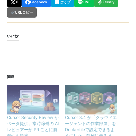
X
Facebook
はてブ
LINE
Feedly
URLコピー
いいね:
関連
Cursor Security Review が
Cursor 3.4 が「クラウドエ
ベータ提供。常時稼働の AI
ージェントの作業部屋」を
レビュアーが PR ごとに脆
Dockerfileで設定できるよ
弱性を指摘
うにした。並列に走る AI