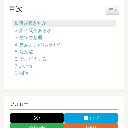
目次
Toggle Ta
何が起きたか
誰に関係あるか
数字で整理
見落としがちだけど
注意点
で、どうする
いいね:
関連
フォロー
X
はてブ
Feedly
RSS