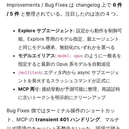
Improvements / Bug Fixes は changelog 上で
6 件
/ 5 件
と整理されている。注目したのは次の 4 つ。
Explore サブエージェント
: 設定から動作を制御可
能。Explore 専用のモデル指定、親エージェント
と同じモデル継承、無効化のいずれかを選べる
モデルエイリアス
:
のように一般名を
model: opus
指定すると最新の Opus 系モデルを自動追従
: エディタ内から async サブエージェ
/multitask
ントを発火するスラッシュコマンドが正式に
MCP 周り
: 接続挙動が予測可能に整理、再認証時
に古いトークンを明示的にクリーンアップ
Bug Fixes 側ではターミナル操作のショートカッ
ト、MCP の
transient 401 ハンドリング
、マルチ
リポ環境のキャッシュ不整合といった、現場で踏み