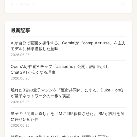
AI・ガジェット
18
量子コンピュータ
17
Apple
17
最新記事
NFT
17
AIが自分で画面を操作する。Geminiが『computer use』を主力
モデルに標準搭載した意味
OpenAI
17
2026.06.25
PHP
13
OpenAIが自前AIチップ『Jalapeño』公開。設計9か月、
ChatGPTが安くなる理由
Gamefi
11
2026.06.25
ウォレット
9
離れた3台の量子マシンを『運命共同体』にする。Duke・IonQ
Anthropic
が量子ネットワークの一歩を実証
9
2026.06.25
マルチバイト文字列
8
量子の『間違い直し』をLLMに465個探させた。IBMが設計をAI
ゲーム
7
に任せ始めた件
2026.06.25
国内ガジェット新発売
6
健康のことだけ教えたAIが、教えてない場面でも正直に。