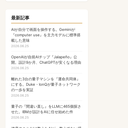
量子コンピュータ
17
Apple
17
最新記事
NFT
17
AIが自分で画面を操作する。Geminiが
『computer use』を主力モデルに標準搭
OpenAI
17
載した意味
2026.06.25
PHP
13
OpenAIが自前AIチップ『Jalapeño』公
Gamefi
11
開。設計9か月、ChatGPTが安くなる理由
ウォレット
2026.06.25
9
Anthropic
離れた3台の量子マシンを『運命共同体』
9
にする。Duke・IonQが量子ネットワーク
マルチバイト文字列
8
の一歩を実証
2026.06.25
ゲーム
7
量子の『間違い直し』をLLMに465個探さ
国内ガジェット新発売
6
せた。IBMが設計をAIに任せ始めた件
2026.06.25
AI
6