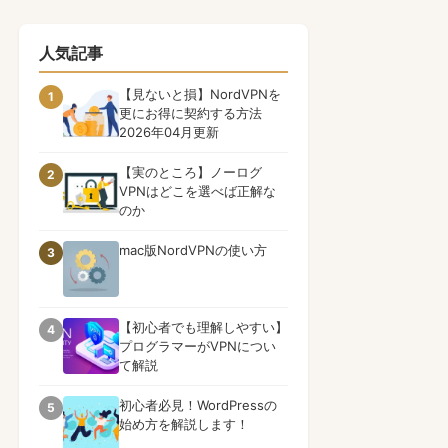
人気記事
【見ないと損】NordVPNを
1
更にお得に契約する方法
2026年04月更新
【実のところ】ノーログ
2
VPNはどこを選べば正解な
のか
mac版NordVPNの使い方
3
【初心者でも理解しやすい】
4
プログラマーがVPNについ
て解説
初心者必見！WordPressの
5
始め方を解説します！