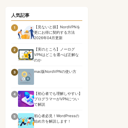
人気記事
【見ないと損】NordVPNを
1
更にお得に契約する方法
2026年04月更新
【実のところ】ノーログ
2
VPNはどこを選べば正解な
のか
mac版NordVPNの使い方
3
【初心者でも理解しやすい】
4
プログラマーがVPNについ
て解説
初心者必見！WordPressの
5
始め方を解説します！