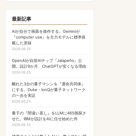
量子コンピュータ
17
Apple
17
最新記事
NFT
17
AIが自分で画面を操作する。Geminiが
『computer use』を主力モデルに標準搭
OpenAI
17
載した意味
2026.06.25
PHP
13
OpenAIが自前AIチップ『Jalapeño』公
Gamefi
11
開。設計9か月、ChatGPTが安くなる理由
ウォレット
2026.06.25
9
Anthropic
離れた3台の量子マシンを『運命共同体』
9
にする。Duke・IonQが量子ネットワーク
マルチバイト文字列
8
の一歩を実証
2026.06.25
ゲーム
7
量子の『間違い直し』をLLMに465個探さ
国内ガジェット新発売
6
せた。IBMが設計をAIに任せ始めた件
2026.06.25
AI
6