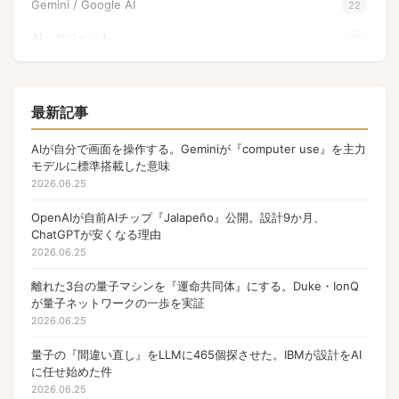
Gemini / Google AI
22
AI・ガジェット
18
量子コンピュータ
17
Apple
17
最新記事
NFT
17
AIが自分で画面を操作する。Geminiが『computer use』を主力
モデルに標準搭載した意味
OpenAI
17
2026.06.25
PHP
13
OpenAIが自前AIチップ『Jalapeño』公開。設計9か月、
ChatGPTが安くなる理由
Gamefi
11
2026.06.25
ウォレット
9
離れた3台の量子マシンを『運命共同体』にする。Duke・IonQ
Anthropic
が量子ネットワークの一歩を実証
9
2026.06.25
マルチバイト文字列
8
量子の『間違い直し』をLLMに465個探させた。IBMが設計をAI
ゲーム
7
に任せ始めた件
2026.06.25