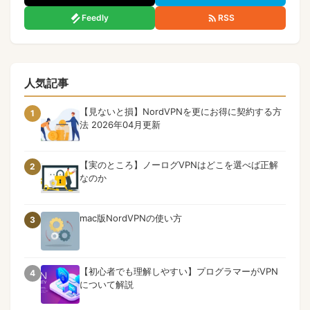
Feedly
RSS
人気記事
【見ないと損】NordVPNを更にお得に契約する方
1
法 2026年04月更新
【実のところ】ノーログVPNはどこを選べば正解
2
なのか
mac版NordVPNの使い方
3
【初心者でも理解しやすい】プログラマーがVPN
4
について解説