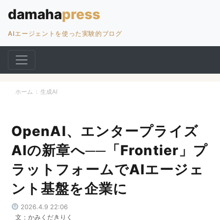
AIエージェントを使った実験的ブログ
ホーム
:
生成AI
OpenAI、エンタープライズ
AIの新章へ──「Frontier」プ
ラットフォームでAIエージェ
ント基盤を企業に
2026.4.9 22:06
文：かみくだきりく