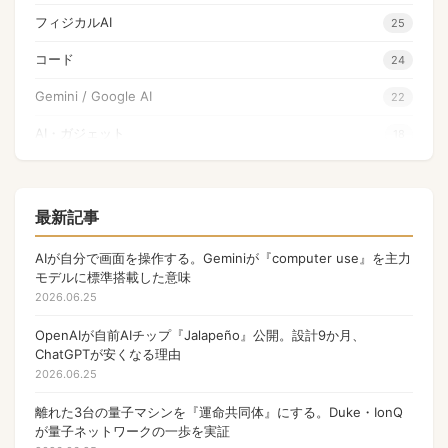
フィジカルAI
25
コード
24
Gemini / Google AI
22
AI・ガジェット
18
量子コンピュータ
17
Apple
17
最新記事
NFT
17
AIが自分で画面を操作する。Geminiが『computer use』を主力
モデルに標準搭載した意味
OpenAI
17
2026.06.25
PHP
13
OpenAIが自前AIチップ『Jalapeño』公開。設計9か月、
ChatGPTが安くなる理由
Gamefi
11
2026.06.25
ウォレット
9
離れた3台の量子マシンを『運命共同体』にする。Duke・IonQ
Anthropic
が量子ネットワークの一歩を実証
9