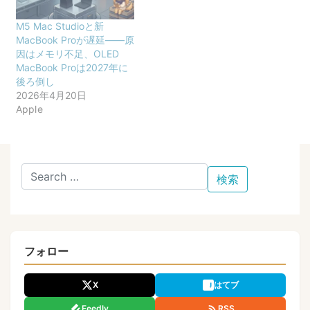
M5 Mac Studioと新
MacBook Proが遅延——原
因はメモリ不足、OLED
MacBook Proは2027年に
後ろ倒し
2026年4月20日
Apple
フォロー
X
はてブ
Feedly
RSS