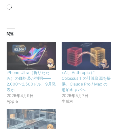
読
み
込
み
中…
関連
iPhone Ultra（折りたた
xAI、Anthropic に
み）の価格帯が判明——
Colossus 1 の計算資源を提
2,000〜2,500ドル、9月発
供。Claude Pro / Max の
表か
追加キャパへ
2026年4月9日
2026年5月7日
Apple
生成AI