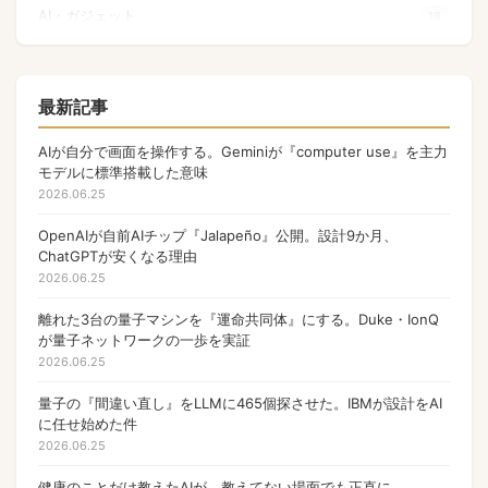
AI・ガジェット
18
量子コンピュータ
17
Apple
17
最新記事
NFT
17
AIが自分で画面を操作する。Geminiが『computer use』を主力
モデルに標準搭載した意味
OpenAI
17
2026.06.25
PHP
13
OpenAIが自前AIチップ『Jalapeño』公開。設計9か月、
ChatGPTが安くなる理由
Gamefi
11
2026.06.25
ウォレット
9
離れた3台の量子マシンを『運命共同体』にする。Duke・IonQ
Anthropic
が量子ネットワークの一歩を実証
9
2026.06.25
マルチバイト文字列
8
量子の『間違い直し』をLLMに465個探させた。IBMが設計をAI
ゲーム
7
に任せ始めた件
2026.06.25
国内ガジェット新発売
6
健康のことだけ教えたAIが、教えてない場面でも正直に。