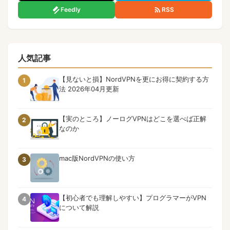
Feedly
RSS
人気記事
【見ないと損】NordVPNを更にお得に契約する方
1
法 2026年04月更新
【実のところ】ノーログVPNはどこを選べば正解
2
なのか
mac版NordVPNの使い方
3
【初心者でも理解しやすい】プログラマーがVPN
4
について解説