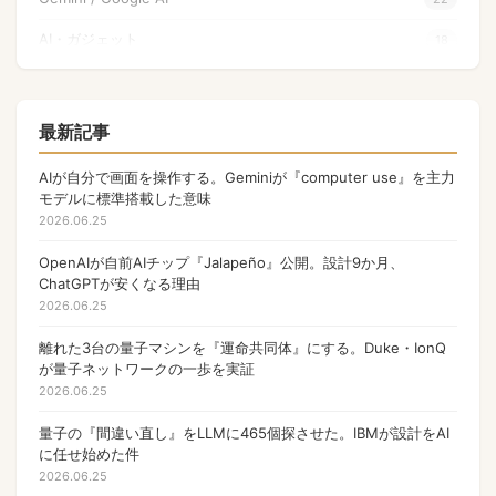
AI・ガジェット
18
量子コンピュータ
17
Apple
17
最新記事
NFT
17
AIが自分で画面を操作する。Geminiが『computer use』を主力
モデルに標準搭載した意味
OpenAI
17
2026.06.25
PHP
13
OpenAIが自前AIチップ『Jalapeño』公開。設計9か月、
ChatGPTが安くなる理由
Gamefi
11
2026.06.25
ウォレット
9
離れた3台の量子マシンを『運命共同体』にする。Duke・IonQ
Anthropic
が量子ネットワークの一歩を実証
9
2026.06.25
マルチバイト文字列
8
量子の『間違い直し』をLLMに465個探させた。IBMが設計をAI
ゲーム
7
に任せ始めた件
2026.06.25
国内ガジェット新発売
6