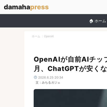
ホーム
ホーム
:
OpenAI
OpenAIが自前AIチッ
月、ChatGPTが安く
2026.6.25 20:34
文：みちるガジェ