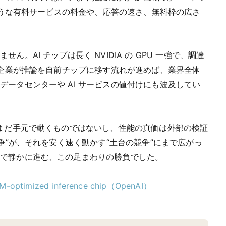
のような有料サービスの料金や、応答の速さ、無料枠の広さ
。AI チップは長く NVIDIA の GPU 一強で、調達
 企業が推論を自前チップに移す流れが進めば、業界全体
ータセンターや AI サービスの値付けにも波及してい
。まだ手元で動くものではないし、性能の真価は外部の検証
競争”が、それを安く速く動かす“土台の競争”にまで広がっ
裏で静かに進む、この足まわりの勝負でした。
LM-optimized inference chip（OpenAI）