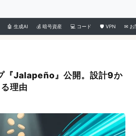
生成AI
暗号資産
コード
VPN
お
プ『Jalapeño』公開。設計9か
なる理由