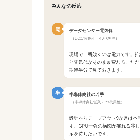
みんなの反応
電
データセンター電気係
（DC設備保守・40代男性）
現場で一番効くのは電力です。推
と電気代がそのまま変わる。ただ自社
期待半分で見ておきます。
半
半導体商社の若手
（半導体商社営業・20代男性）
設計からテープアウト9か月は本当
す。GPU一強の構図が崩れる兆
示を待ちたいです。