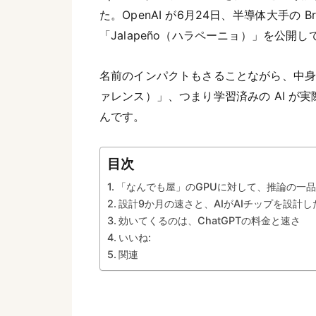
た。OpenAI が6月24日、半導体大手の
「Jalapeño（ハラペーニョ）」を公開
名前のインパクトもさることながら、中身が
ァレンス）」、つまり学習済みの AI が
んです。
目次
「なんでも屋」のGPUに対して、推論の一
設計9か月の速さと、AIがAIチップを設計
効いてくるのは、ChatGPTの料金と速さ
いいね:
関連