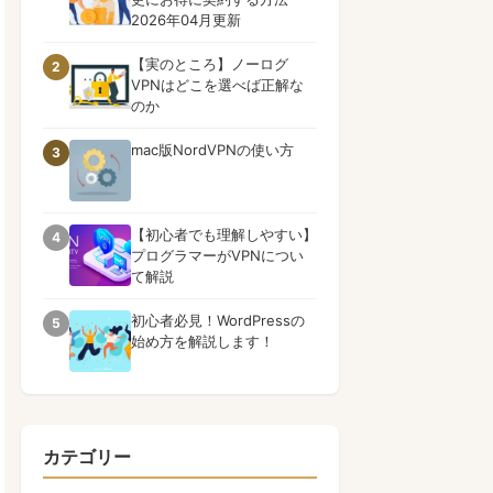
2026年04月更新
【実のところ】ノーログ
2
VPNはどこを選べば正解な
のか
mac版NordVPNの使い方
3
【初心者でも理解しやすい】
4
プログラマーがVPNについ
て解説
初心者必見！WordPressの
5
始め方を解説します！
カテゴリー