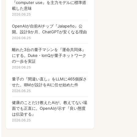
『computer use』を主力モデルに標準搭
OpenAI
17
載した意味
2026.06.25
PHP
13
OpenAIが自前AIチップ『Jalapeño』公
Gamefi
11
開。設計9か月、ChatGPTが安くなる理由
ウォレット
2026.06.25
9
Anthropic
離れた3台の量子マシンを『運命共同体』
9
にする。Duke・IonQが量子ネットワーク
マルチバイト文字列
8
の一歩を実証
2026.06.25
ゲーム
7
量子の『間違い直し』をLLMに465個探さ
国内ガジェット新発売
6
せた。IBMが設計をAIに任せ始めた件
2026.06.25
AI
6
健康のことだけ教えたAIが、教えてない場
WordPress
5
面でも正直に。OpenAIが示す『良い態度
は伝染する』
アフェリエイト
5
2026.06.25
アイテム
5