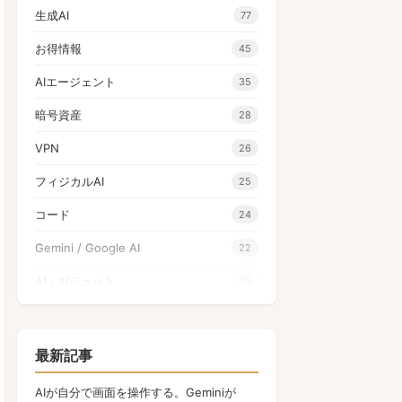
生成AI
77
お得情報
45
AIエージェント
35
暗号資産
28
VPN
26
フィジカルAI
25
コード
24
Gemini / Google AI
22
AI・ガジェット
18
量子コンピュータ
17
Apple
17
最新記事
NFT
17
AIが自分で画面を操作する。Geminiが