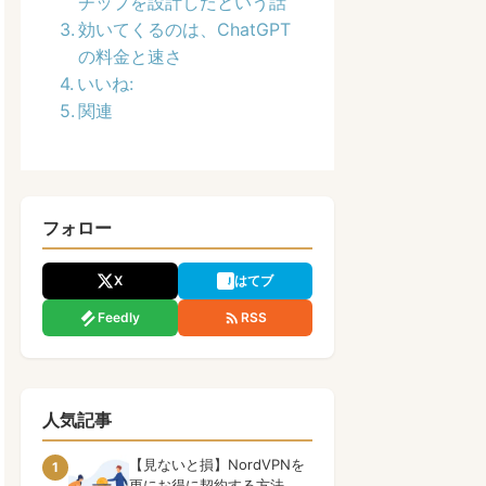
チップを設計したという話
効いてくるのは、ChatGPT
の料金と速さ
いいね:
関連
フォロー
X
はてブ
Feedly
RSS
人気記事
【見ないと損】NordVPNを
1
更にお得に契約する方法