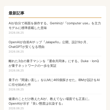
量子コンピュータ
17
Apple
17
最新記事
NFT
17
AIが自分で画面を操作する。Geminiが『computer use』を主力
モデルに標準搭載した意味
OpenAI
17
2026.06.25
PHP
13
OpenAIが自前AIチップ『Jalapeño』公開。設計9か月、
ChatGPTが安くなる理由
Gamefi
11
2026.06.25
ウォレット
9
離れた3台の量子マシンを『運命共同体』にする。Duke・IonQ
Anthropic
が量子ネットワークの一歩を実証
9
2026.06.25
マルチバイト文字列
8
量子の『間違い直し』をLLMに465個探させた。IBMが設計をAI
ゲーム
7
に任せ始めた件
2026.06.25
国内ガジェット新発売
6
健康のことだけ教えたAIが、教えてない場面でも正直に。
AI
6
OpenAIが示す『良い態度は伝染する』
2026.06.25