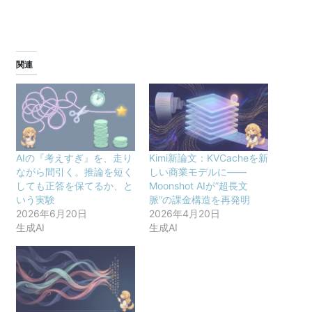
関連
AIの『考えすぎ』を、走り
Kimi新論文：KVCacheを新
ながら間引く。推論を短く
しい商業モデルに——
しても正答を保てるか、と
Moonshot AIが”超長文
いう実験
脈”の課金構造を再発明
2026年6月20日
2026年4月20日
生成AI
生成AI