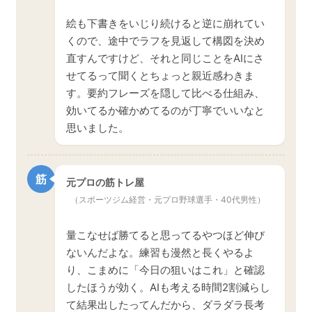
絵も下書きをいじり続けると逆に崩れてい
くので、途中でラフを見返して構図を決め
直すんですけど、それと同じことをAIにさ
せてるって聞くとちょっと親近感わきま
す。要約フレーズを隠して比べる仕組み、
効いてるか確かめてるのが丁寧でいいなと
思いました。
筋
元プロの筋トレ屋
（スポーツジム経営・元プロ野球選手・40代男性）
量こなせば勝てると思ってるやつほど伸び
ないんだよな。練習も漫然と長くやるよ
り、こまめに「今日の狙いはこれ」と確認
したほうが効く。AIも考える時間2割減らし
て結果出したってんだから、ダラダラ長考