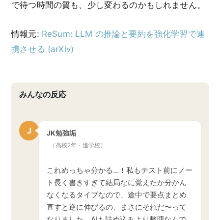
で待つ時間の質も、少し変わるのかもしれません。
情報元:
ReSum: LLM の推論と要約を強化学習で連
携させる (arXiv)
みんなの反応
J
JK勉強垢
（高校2年・進学校）
これめっちゃ分かる…！私もテスト前にノー
ト長く書きすぎて結局なに覚えたか分かん
なくなるタイプなので、途中で要点まとめ
直すと逆に伸びるの、まさにそれだ〜って
なりました。AIも詰め込みより整理なんで