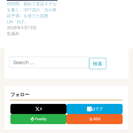
何恺明、初めて言語モデル
を書く。GPT流の「次の単
語予測」を捨てた拡散
LM「ELF」
2026年5月13日
生成AI
フォロー
X
はてブ
Feedly
RSS