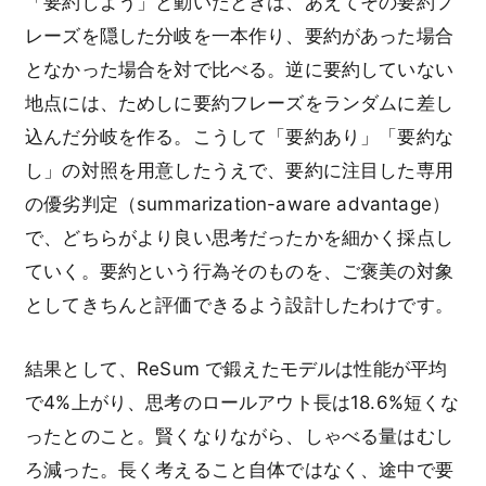
「要約しよう」と動いたときは、あえてその要約フ
レーズを隠した分岐を一本作り、要約があった場合
となかった場合を対で比べる。逆に要約していない
地点には、ためしに要約フレーズをランダムに差し
込んだ分岐を作る。こうして「要約あり」「要約な
し」の対照を用意したうえで、要約に注目した専用
の優劣判定（summarization-aware advantage）
で、どちらがより良い思考だったかを細かく採点し
ていく。要約という行為そのものを、ご褒美の対象
としてきちんと評価できるよう設計したわけです。
結果として、ReSum で鍛えたモデルは性能が平均
で4%上がり、思考のロールアウト長は18.6%短くな
ったとのこと。賢くなりながら、しゃべる量はむし
ろ減った。長く考えること自体ではなく、途中で要