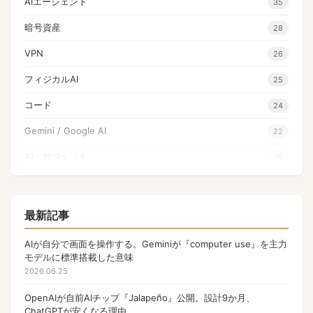
AIエージェント
35
暗号資産
28
VPN
26
フィジカルAI
25
コード
24
Gemini / Google AI
22
AI・ガジェット
18
量子コンピュータ
17
Apple
17
最新記事
NFT
17
AIが自分で画面を操作する。Geminiが『computer use』を主力
モデルに標準搭載した意味
OpenAI
17
2026.06.25
PHP
13
OpenAIが自前AIチップ『Jalapeño』公開。設計9か月、
ChatGPTが安くなる理由
Gamefi
11