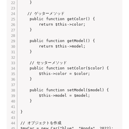
    }

   // ゲッターメソッド

    public function getColor() {

        return $this->color;

    }

    public function getModel() {

        return $this->model;

    }

    // セッターメソッド

    public function setColor($color) {

        $this->color = $color;

    }

    public function setModel($model) {

        $this->model = $model;

    }

}

// オブジェクトを作成

$myCar = new Car("blue", "Honda", 2022);
