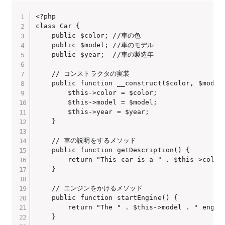
<?php

class Car {

    public $color; //車の色

    public $model; //車のモデル

    public $year;  //車の製造年

    // コンストラクタの実装

    public function __construct($color, $model,
        $this->color = $color;

        $this->model = $model;

        $this->year = $year;

    }

    // 車の説明をするメソッド

    public function getDescription() {

        return "This car is a " . $this->color 
    }

    // エンジンをかけるメソッド

    public function startEngine() {

        return "The " . $this->model . " engine
    }
