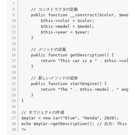
    // コンストラクタの定義

    public function __construct($color, $model,
        $this->color = $color;

        $this->model = $model;

        $this->year = $year;

    }

    // メソッドの定義

    public function getDescription() {

        return "This car is a " . $this->color 
    }

    // 新しいメソッドの追加

    public function startEngine() {

        return "The " . $this->model . " engine
    }

}

// オブジェクトの作成

$myCar = new Car("blue", "Honda", 2020);

echo $myCar->getDescription(); // 出力: This car