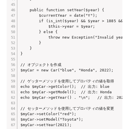
    public function setYear($year) {

        $currentYear = date("Y");

        if (is_int($year) && $year > 1885 &
            $this->year = $year;

        } else {

            throw new Exception("Invalid year v
        }

    }

}

// オブジェクトを作成

$myCar = new Car("blue", "Honda", 2022);

// ゲッターメソッドを使用してプロパティの値を取得

echo $myCar->getColor();  // 出力: blue

echo $myCar->getModel();  // 出力: Honda

echo $myCar->getYear() . "\n";   // 出力: 2022

// セッターメソッドを使用してプロパティの値を変更

$myCar->setColor("red");

$myCar->setModel("Toyota");

$myCar->setYear(2021);
