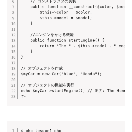
    // コンストラクタの実装

    public function __construct($color, $model)
        $this->color = $color;

        $this->model = $model;

    }

    //エンジンをかける機能

    public function startEngine() {

        return "The " . $this->model . " engine
    }

}

// オブジェクトを作成

$myCar = new Car("blue", "Honda");

// オブジェクトの機能を実行

echo $myCar->startEngine(); // 出力: The Honda e
?>
$ php lesson1.php 
