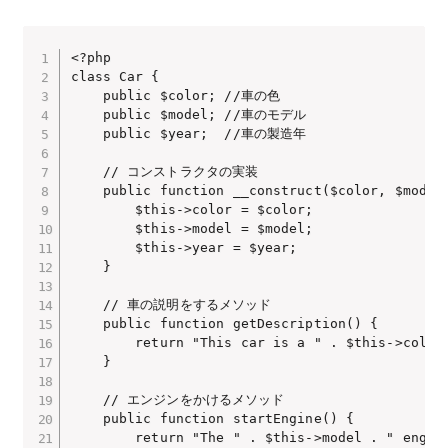
<?php

class Car {

    public $color; //車の色

    public $model; //車のモデル

    public $year;  //車の製造年

    // コンストラクタの実装

    public function __construct($color, $model,
        $this->color = $color;

        $this->model = $model;

        $this->year = $year;

    }

    // 車の説明をするメソッド

    public function getDescription() {

        return "This car is a " . $this->color 
    }

    // エンジンをかけるメソッド

    public function startEngine() {

        return "The " . $this->model . " engine