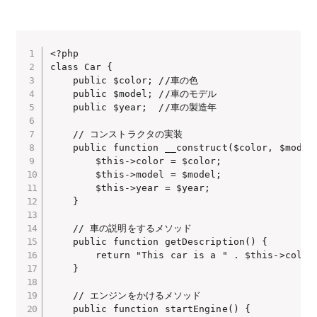
<?php

class Car {

    public $color; //車の色

    public $model; //車のモデル

    public $year;  //車の製造年

    // コンストラクタの実装

    public function __construct($color, $model,
        $this->color = $color;

        $this->model = $model;

        $this->year = $year;

    }

    // 車の説明をするメソッド

    public function getDescription() {

        return "This car is a " . $this->color 
    }

    // エンジンをかけるメソッド

    public function startEngine() {
