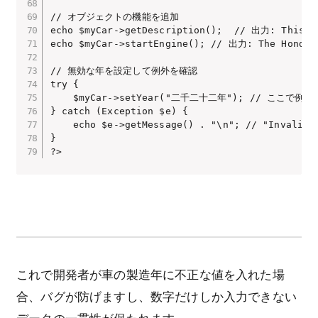
// オブジェクトの機能を追加

echo $myCar->getDescription();  // 出力: This ca
echo $myCar->startEngine(); // 出力: The Honda e
// 無効な年を設定して例外を確認

try {

    $myCar->setYear("二千二十二年"); // ここで例外
} catch (Exception $e) {

    echo $e->getMessage() . "\n"; // "Invalid 
}

?>
これで開発者が車の製造年に不正な値を入れた場
合、バグが防げますし、数字だけしか入力できない