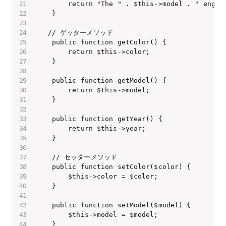
        return "The " . $this->model . " engine
    }

   // ゲッターメソッド

    public function getColor() {

        return $this->color;

    }

    public function getModel() {

        return $this->model;

    }

    public function getYear() {

        return $this->year;

    }

    // セッターメソッド

    public function setColor($color) {

        $this->color = $color;

    }

    public function setModel($model) {

        $this->model = $model;

    }
