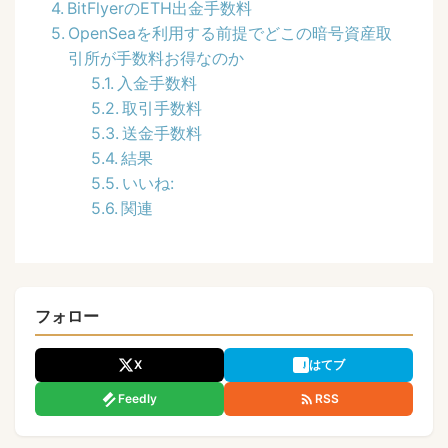
BitFlyerのETH出金手数料
OpenSeaを利用する前提でどこの暗号資産取
引所が手数料お得なのか
入金手数料
取引手数料
送金手数料
結果
いいね:
関連
フォロー
X
はてブ
Feedly
RSS