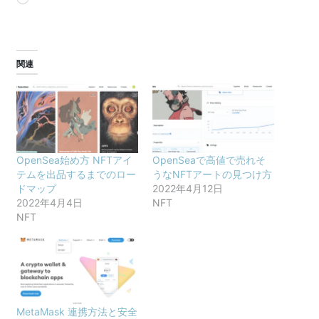
み
込
み
中…
関連
OpenSea始め方 NFTアイ
OpenSeaで高値で売れそ
テムを出品するまでのロー
うなNFTアートの見つけ方
ドマップ
2022年4月12日
2022年4月4日
NFT
NFT
MetaMask 連携方法と安全