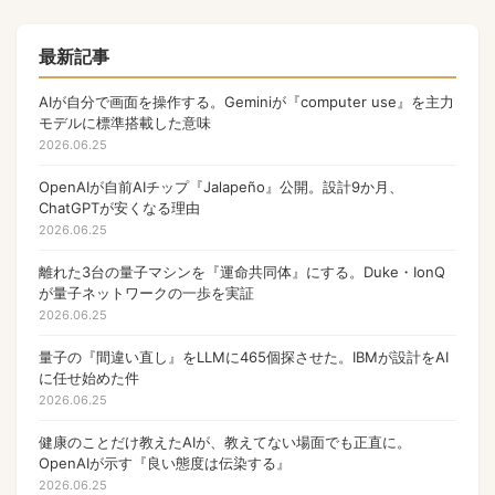
量子コンピュータ
17
Apple
17
最新記事
NFT
17
AIが自分で画面を操作する。Geminiが『computer use』を主力
モデルに標準搭載した意味
OpenAI
17
2026.06.25
PHP
13
OpenAIが自前AIチップ『Jalapeño』公開。設計9か月、
ChatGPTが安くなる理由
Gamefi
11
2026.06.25
ウォレット
9
離れた3台の量子マシンを『運命共同体』にする。Duke・IonQ
Anthropic
が量子ネットワークの一歩を実証
9
2026.06.25
マルチバイト文字列
8
量子の『間違い直し』をLLMに465個探させた。IBMが設計をAI
ゲーム
7
に任せ始めた件
2026.06.25
国内ガジェット新発売
6
健康のことだけ教えたAIが、教えてない場面でも正直に。
AI
6
OpenAIが示す『良い態度は伝染する』
2026.06.25