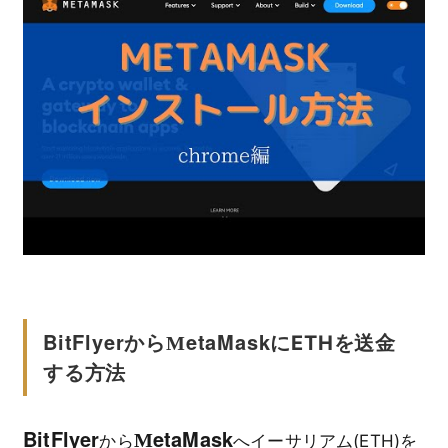
BitFlyer
etaMask
から
にETHを送金
M
する方法
BitFlyer
etaMask
M
から
へイーサリアム(ETH)を